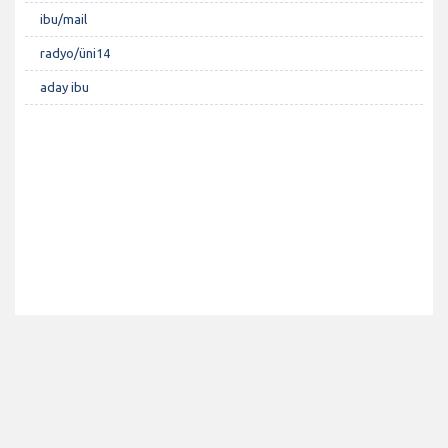
ibu/mail
radyo/üni14
aday ibu