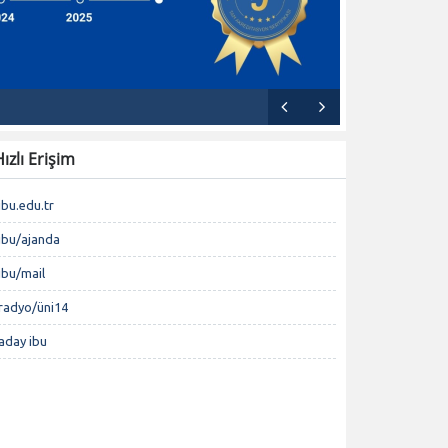
ızlı Erişim
ibu.edu.tr
ibu/ajanda
ibu/mail
radyo/üni14
aday ibu